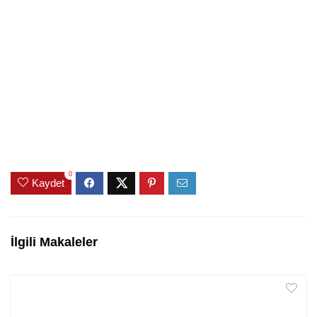
0
Kaydet
İlgili Makaleler