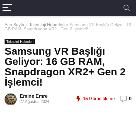
Ana Sayfa
»
Teknoloji Haberleri
»
Samsung VR Başlığı Geliyor: 16
GB RAM, Snapdragon XR2+ Gen 2 İşlemci!
Teknoloji Haberleri
Samsung VR Başlığı
Geliyor: 16 GB RAM,
Snapdragon XR2+ Gen 2
İşlemci!
Emine Emre
15
Görüntüleme
0
27 Ağustos 2024