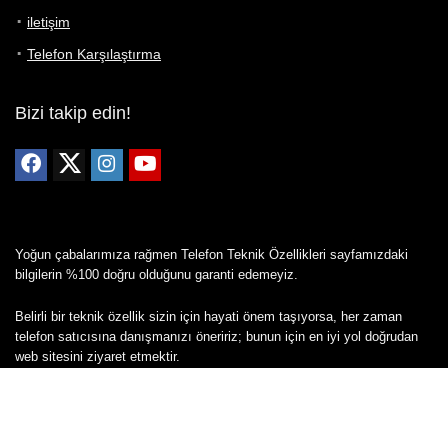
iletişim
Telefon Karşılaştırma
Bizi takip edin!
Yoğun çabalarımıza rağmen Telefon Teknik Özellikleri sayfamızdaki
bilgilerin %100 doğru olduğunu garanti edemeyiz.
Belirli bir teknik özellik sizin için hayati önem taşıyorsa, her zaman
telefon satıcısına danışmanızı öneririz; bunun için en iyi yol doğrudan
web sitesini ziyaret etmektir.
Mevcut telefona ait herhangi bir bilginin yanlış veya eksik olduğunu
düşünüyorsanız lütfen bizimle
buradan
iletişime geçin.