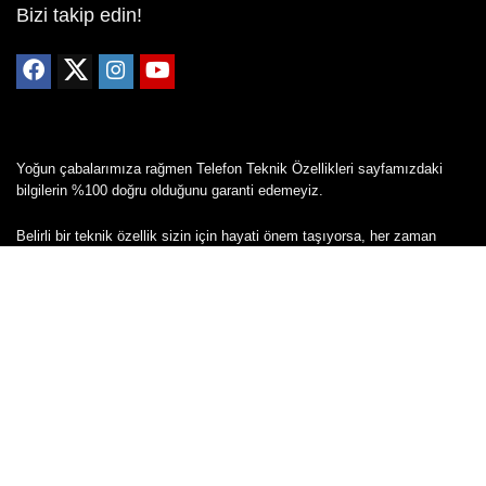
Bizi takip edin!
Yoğun çabalarımıza rağmen Telefon Teknik Özellikleri sayfamızdaki
bilgilerin %100 doğru olduğunu garanti edemeyiz.
Belirli bir teknik özellik sizin için hayati önem taşıyorsa, her zaman
telefon satıcısına danışmanızı öneririz; bunun için en iyi yol doğrudan
web sitesini ziyaret etmektir.
Mevcut telefona ait herhangi bir bilginin yanlış veya eksik olduğunu
düşünüyorsanız lütfen bizimle
buradan
iletişime geçin.
Copyright © 2024 - Tüm hakları saklıdır - Cepkolik.com
Mail