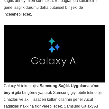
sağlık deneyimleri sunmakta. Bu bağlamda kullanıcının
genel sağlık durumu daha bütünsel bir şekilde
incelenebilecek.
Galaxy AI teknolojisi
Samsung Sağlık Uygulaması’nın
beyni
gibi bir görev yaparak Samsung giyilebilir teknoloji
cihazları ve akıllı saatleri kullanıcılarının genel vücut
sağlıkları hakkına fikir verebilecek. Samsung Galaxy AI