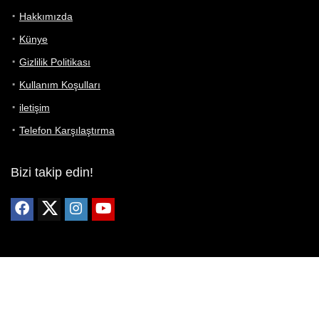
Hakkımızda
Künye
Gizlilik Politikası
Kullanım Koşulları
iletişim
Telefon Karşılaştırma
Bizi takip edin!
Yoğun çabalarımıza rağmen Telefon Teknik Özellikleri sayfamızdaki
bilgilerin %100 doğru olduğunu garanti edemeyiz.
Belirli bir teknik özellik sizin için hayati önem taşıyorsa, her zaman