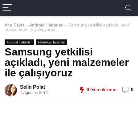
Ana Sayfa
»
Android Haberleri
»
Samsung yetkilisi açıkladı, yeni
malzemeler ile çalışıyoruz
Android Haberleri
Teknoloji Haberleri
Samsung yetkilisi
açıkladı, yeni malzemeler
ile çalışıyoruz
Selin Polat
0
Görüntüleme
0
1 Ağustos 2014