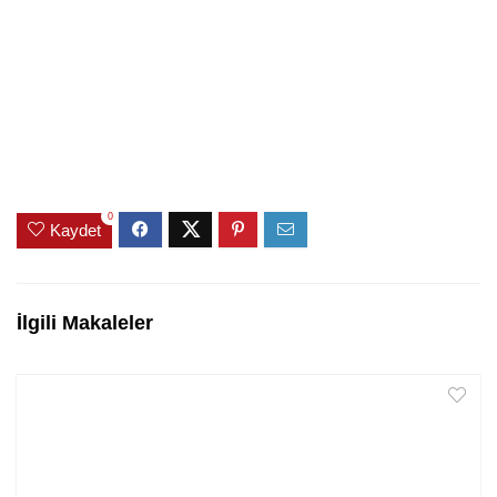
0
Kaydet
İlgili Makaleler