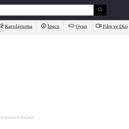
Karşılaştırma
İpucu
Oyun
Film ve Dizi
alışmalara Başladı