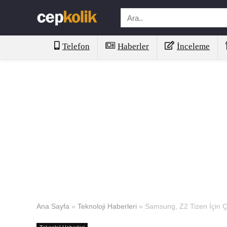
Telefon
Haberler
İnceleme
Ana Sayfa
»
Teknoloji Haberleri
»
Samsung, Z2 Tizen İçin Ç