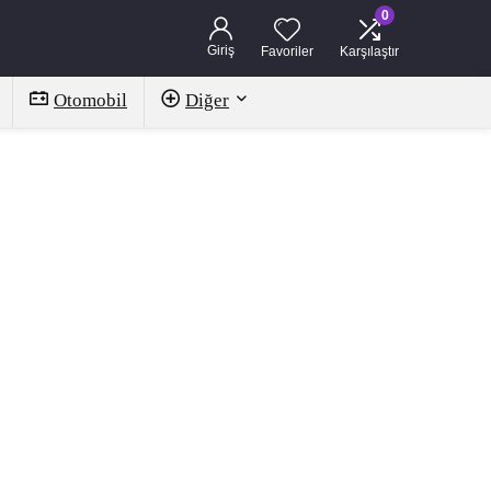
0
Giriş
Favoriler
Karşılaştır
Otomobil
Diğer