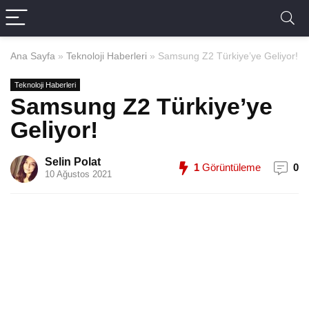
Ana Sayfa
»
Teknoloji Haberleri
»
Samsung Z2 Türkiye’ye Geliyor!
Teknoloji Haberleri
Samsung Z2 Türkiye’ye
Geliyor!
Selin Polat
1
Görüntüleme
0
10 Ağustos 2021