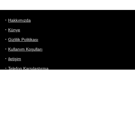
Hakkımızda
Künye
Gizlilik Politikası
Kullanım Koşulları
iletişim
Telefon Karşılaştırma
Bizi takip edin!
Yoğun çabalarımıza rağmen Telefon Teknik Özellikleri sayfamızdaki
bilgilerin %100 doğru olduğunu garanti edemeyiz.