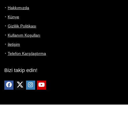
Hakkımızda
Künye
Gizlilik Politikası
Kullanım Koşulları
iletişim
Telefon Karşılaştırma
Bizi takip edin!
Yoğun çabalarımıza rağmen Telefon Teknik Özellikleri sayfamızdaki
bilgilerin %100 doğru olduğunu garanti edemeyiz.