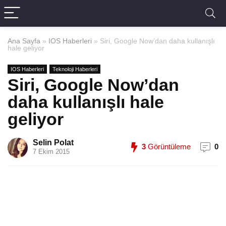
Ana Sayfa
»
IOS Haberleri
»
Siri, Google Now’dan daha kullanışlı
hale geliyor
IOS Haberleri
Teknoloji Haberleri
Siri, Google Now’dan
daha kullanışlı hale
geliyor
Selin Polat
3
Görüntüleme
0
7 Ekim 2015