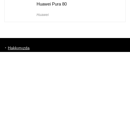
Huawei Pura 80
Huawei
Hakkımızda
Künye
Gizlilik Politikası
Kullanım Koşulları
iletişim
Telefon Karşılaştırma
Bizi takip edin!