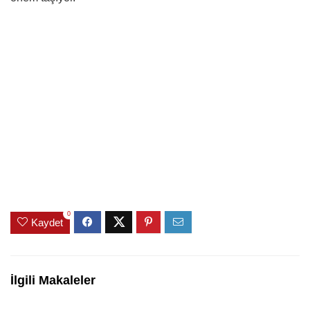
0
Kaydet
İlgili Makaleler