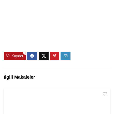
0
Kaydet
İlgili Makaleler