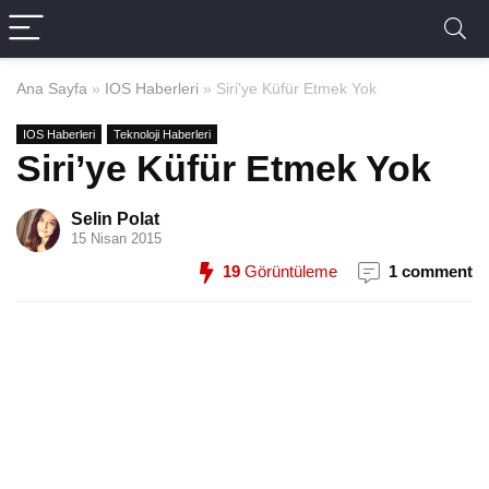
Ana Sayfa
»
IOS Haberleri
»
Siri’ye Küfür Etmek Yok
IOS Haberleri
Teknoloji Haberleri
Siri’ye Küfür Etmek Yok
Selin Polat
15 Nisan 2015
19
Görüntüleme
1 comment