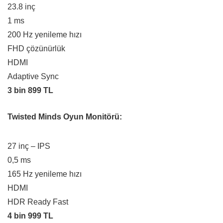
23.8 inç
1 ms
200 Hz yenileme hızı
FHD çözünürlük
HDMI
Adaptive Sync
3 bin 899 TL
Twisted Minds Oyun Monitörü:
27 inç – IPS
0,5 ms
165 Hz yenileme hızı
HDMI
HDR Ready Fast
4 bin 999 TL