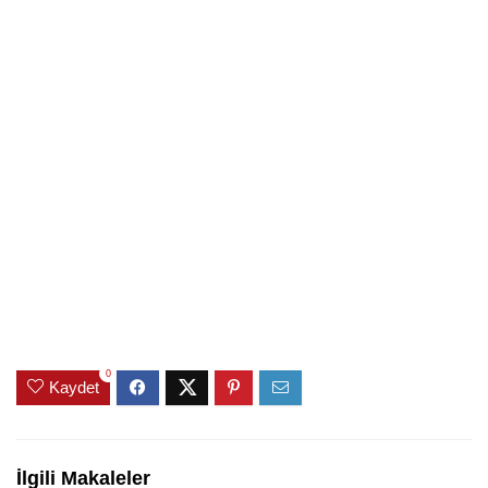
0
Kaydet
İlgili Makaleler