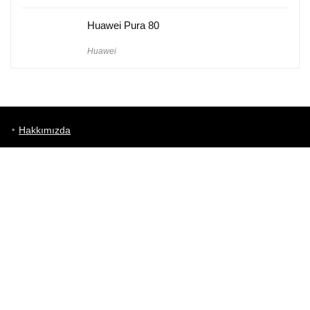
Huawei Pura 80
Huawei
Hakkımızda
Künye
Gizlilik Politikası
Kullanım Koşulları
iletişim
Telefon Karşılaştırma
Bizi takip edin!