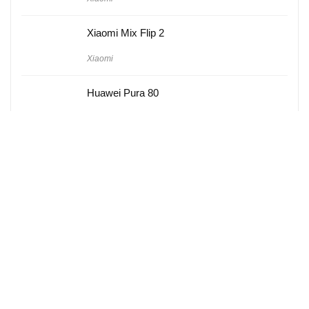
Xiaomi Mix Flip 2
Xiaomi
Huawei Pura 80
Huawei
Hakkımızda
Künye
Gizlilik Politikası
Kullanım Koşulları
iletişim
Telefon Karşılaştırma