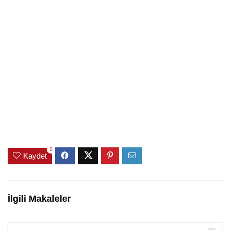
0
Kaydet
İlgili Makaleler