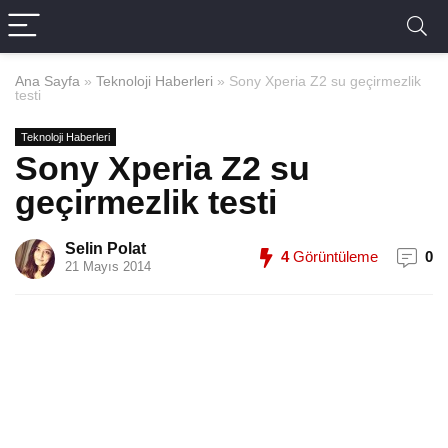
Ana Sayfa
»
Teknoloji Haberleri
»
Sony Xperia Z2 su geçirmezlik
testi
Teknoloji Haberleri
Sony Xperia Z2 su
geçirmezlik testi
Selin Polat
4
Görüntüleme
0
21 Mayıs 2014