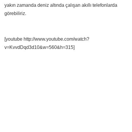
yakın zamanda deniz altında çalışan akıllı telefonlarda
görebiliriz.
[youtube http://www.youtube.com/watch?
v=KvvdDqd3d10&w=560&h=315]