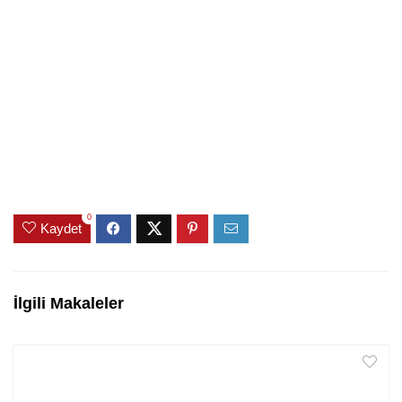
0
Kaydet
İlgili Makaleler