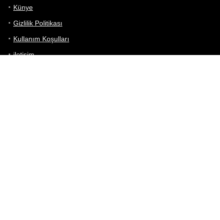
Künye
Gizlilik Politikası
Kullanım Koşulları
iletişim
Telefon Karşılaştırma
Bizi takip edin!
Yoğun çabalarımıza rağmen Telefon Teknik Özellikleri sayfamızdaki
bilgilerin %100 doğru olduğunu garanti edemeyiz.
Belirli bir teknik özellik sizin için hayati önem taşıyorsa, her zaman
telefon satıcısına danışmanızı öneririz; bunun için en iyi yol doğrudan
web sitesini ziyaret etmektir.