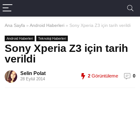
Ana Sayfa
»
Android Haberleri
»
Sony Xperia Z3 için tarih verildi
Android Haberleri
Teknoloji Haberleri
Sony Xperia Z3 için tarih
verildi
Selin Polat
2
Görüntüleme
0
28 Eylül 2014