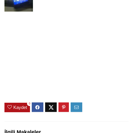
0
Kaydet
İlgili Makaleler