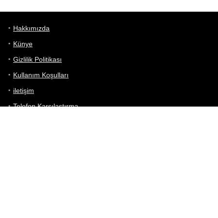
Hakkımızda
Künye
Gizlilik Politikası
Kullanım Koşulları
iletişim
Telefon Karşılaştırma
Bizi takip edin!
Yoğun çabalarımıza rağmen Telefon Teknik Özellikleri sayfamızdaki
bilgilerin %100 doğru olduğunu garanti edemeyiz.