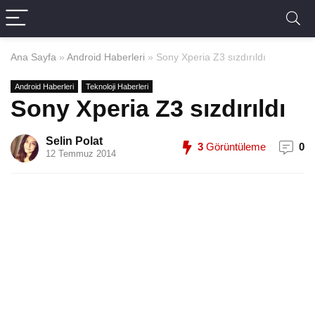
Ana Sayfa
»
Android Haberleri
»
Sony Xperia Z3 sızdırıldı
Android Haberleri
Teknoloji Haberleri
Sony Xperia Z3 sızdırıldı
Selin Polat
3
Görüntüleme
0
12 Temmuz 2014