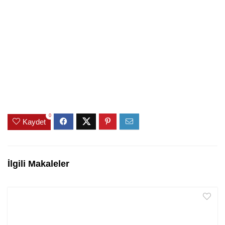
0
Kaydet
İlgili Makaleler