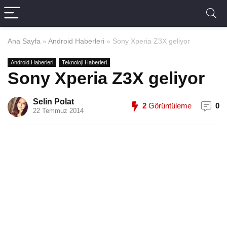
Ana Sayfa
»
Android Haberleri
»
Sony Xperia Z3X geliyor
Android Haberleri
Teknoloji Haberleri
Sony Xperia Z3X geliyor
Selin Polat
2
Görüntüleme
0
22 Temmuz 2014