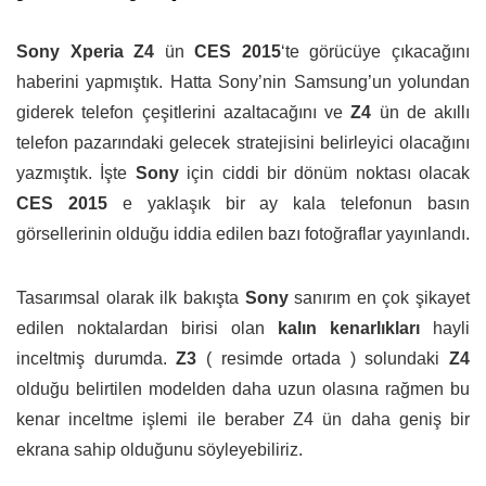
Sony Xperia Z4
ün
CES 2015
‘te görücüye çıkacağını
haberini yapmıştık. Hatta Sony’nin Samsung’un yolundan
giderek telefon çeşitlerini azaltacağını ve
Z4
ün de akıllı
telefon pazarındaki gelecek stratejisini belirleyici olacağını
yazmıştık. İşte
Sony
için ciddi bir dönüm noktası olacak
CES 2015
e yaklaşık bir ay kala telefonun basın
görsellerinin olduğu iddia edilen bazı fotoğraflar yayınlandı.
Tasarımsal olarak ilk bakışta
Sony
sanırım en çok şikayet
edilen noktalardan birisi olan
kalın kenarlıkları
hayli
inceltmiş durumda.
Z3
( resimde ortada )
solundaki
Z4
olduğu belirtilen modelden daha uzun olasına rağmen bu
kenar inceltme işlemi ile beraber Z4 ün daha geniş bir
ekrana sahip olduğunu söyleyebiliriz.