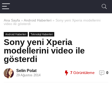
Ana Sayfa
»
Android Haberleri
»
Sony yeni Xperia modellerini
video ile gösterdi
Android Haberleri
Teknoloji Haberleri
Sony yeni Xperia
modellerini video ile
gösterdi
Selin Polat
7
Görüntüleme
0
29 Ağustos 2014