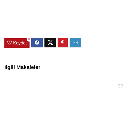
0
Kaydet
İlgili Makaleler