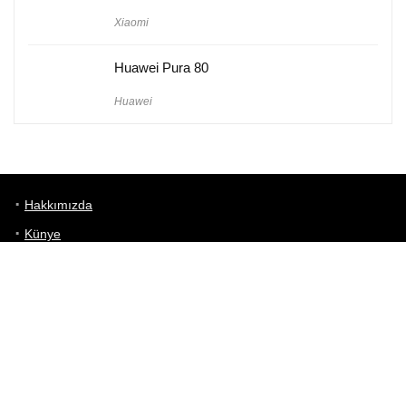
Xiaomi
Huawei Pura 80
Huawei
Hakkımızda
Künye
Gizlilik Politikası
Kullanım Koşulları
iletişim
Telefon Karşılaştırma
Bizi takip edin!