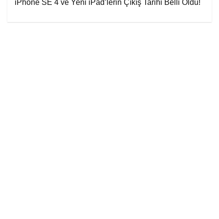
iPhone SE 4 ve Yeni iPad’lerin Çıkış Tarihi Belli Oldu!