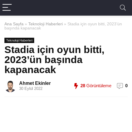
Ana Sayfa
»
Teknoloji Haberleri
»
Stadia için oyun bitti, 2023’ün
başında kapanacak
Teknoloji Haberleri
Stadia için oyun bitti,
2023’ün başında
kapanacak
Ahmet Ekinler
28
Görüntüleme
0
30 Eylül 2022