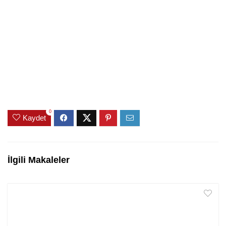
0
Kaydet
İlgili Makaleler