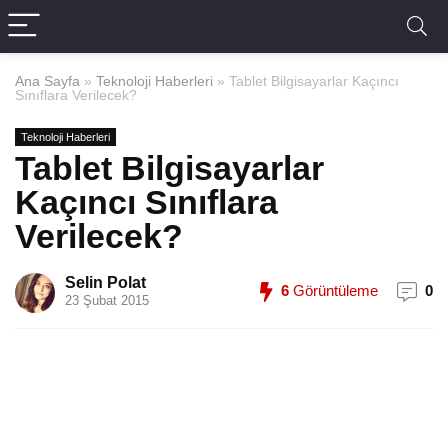
Ana Sayfa
»
Teknoloji Haberleri
»
Tablet Bilgisayarlar Kaçıncı
Sınıflara Verilecek?
Teknoloji Haberleri
Tablet Bilgisayarlar
Kaçıncı Sınıflara
Verilecek?
Selin Polat
6
Görüntüleme
0
23 Şubat 2015