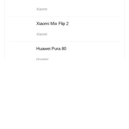
Xiaomi
Xiaomi Mix Flip 2
Xiaomi
Huawei Pura 80
Huawei
Hakkımızda
Künye
Gizlilik Politikası
Kullanım Koşulları
iletişim