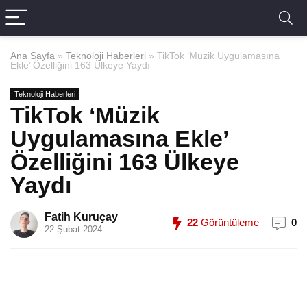
Ana Sayfa
»
Teknoloji Haberleri
»
TikTok ‘Müzik Uygulamasına
Ekle’ Özelliğini 163 Ülkeye Yaydı
Teknoloji Haberleri
TikTok ‘Müzik
Uygulamasına Ekle’
Özelliğini 163 Ülkeye
Yaydı
Fatih Kuruçay
22
Görüntüleme
0
22 Şubat 2024