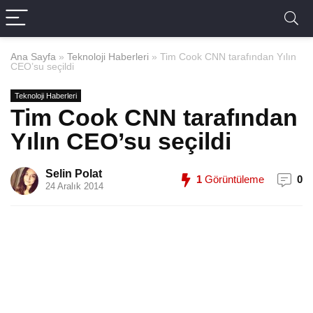
Ana Sayfa
»
Teknoloji Haberleri
»
Tim Cook CNN tarafından Yılın
CEO’su seçildi
Teknoloji Haberleri
Tim Cook CNN tarafından
Yılın CEO’su seçildi
Selin Polat
1
Görüntüleme
0
24 Aralık 2014