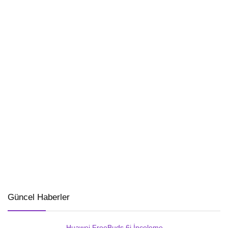
Güncel Haberler
Huawei FreeBuds 6i İnceleme