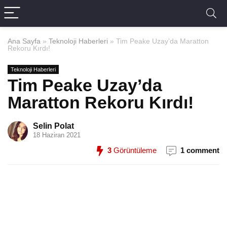
Ana Sayfa
»
Teknoloji Haberleri
»
Tim Peake Uzay’da Maratton
Rekoru Kırdı!
Teknoloji Haberleri
Tim Peake Uzay’da
Maratton Rekoru Kırdı!
Selin Polat
18 Haziran 2021
3
Görüntüleme
1 comment