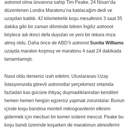
astronot olma ünvanına sahip Tim Peake, 24 Nisan’da
düzenlenen Londra Maratonu’na katılacağım dedi ve
uzaydan katıldı. 42 kilometrelik koşu mesafesini 3 saat 35
dakika gibi bir zaman diliminde bitiren İngiliz astronot
böylece adı ikinci defa duyulan ve yeni bir rekora imza
atmış oldu. Daha önce de ABD’li astronot
Sunita Williams
uzayda maraton koşmuş ve maratonu 4 saat 24 dakikada
tamamlamıştı.
Nasıl oldu derseniz izah edelim. Uluslararası Uzay
İstasyonunda görevli astronotlar yerçekimsiz ortamda
fazladan kas gücüne ihtiyaç duymadıklarından kendileri
hemen hemen hergün egzersiz yapmak zorundalar. Bunun
içinde koşu bandına monteli mikrogravitenin etkisini
gidermek için mecburi bir kemer sistemi mevcut. Peake bu
koşu bandı üzerinde koşarken de maratonun atmosferini