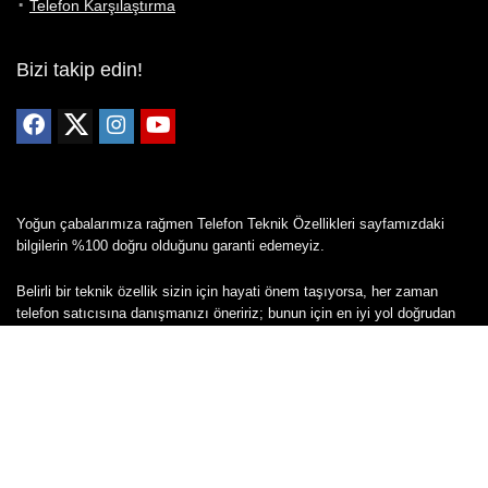
Telefon Karşılaştırma
Bizi takip edin!
Yoğun çabalarımıza rağmen Telefon Teknik Özellikleri sayfamızdaki
bilgilerin %100 doğru olduğunu garanti edemeyiz.
Belirli bir teknik özellik sizin için hayati önem taşıyorsa, her zaman
telefon satıcısına danışmanızı öneririz; bunun için en iyi yol doğrudan
web sitesini ziyaret etmektir.
Mevcut telefona ait herhangi bir bilginin yanlış veya eksik olduğunu
düşünüyorsanız lütfen bizimle
buradan
iletişime geçin.