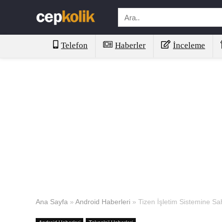
Telefon
Haberler
İnceleme
Ana Sayfa
»
Android Haberleri
»
Tizen İşletim Sistemine Sa