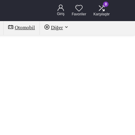
0
Giriş
Favoriler
Karşılaştır
Otomobil
Diğer