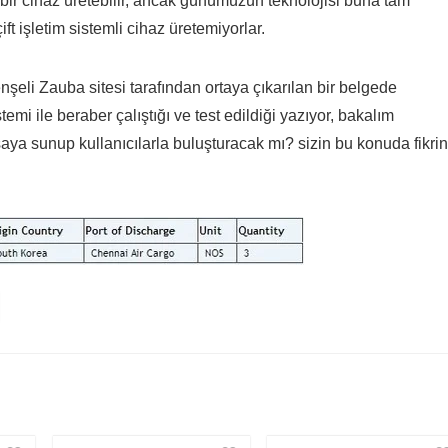
 bir cihaz üretebilir, ancak günümüzün teknolojisi buna tam
ft işletim sistemli cihaz üretemiyorlar.
eli Zauba sitesi tarafından ortaya çıkarılan bir belgede
mi ile beraber çalıştığı ve test edildiği yazıyor, bakalım
ya sunup kullanıcılarla buluşturacak mı? sizin bu konuda fikrin