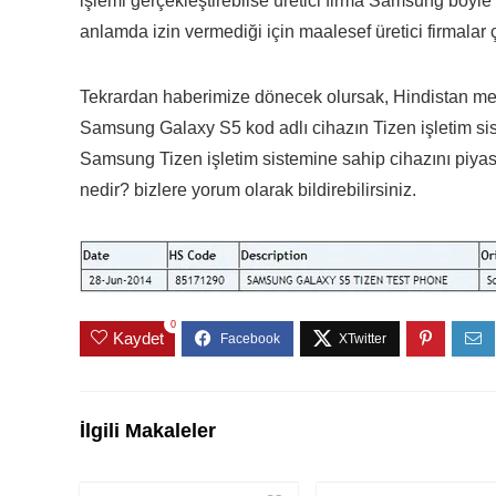
işlemi gerçekleştirebilse üretici firma Samsung böyle
anlamda izin vermediği için maalesef üretici firmalar çi
Tekrardan haberimize dönecek olursak, Hindistan menş
Samsung Galaxy S5 kod adlı cihazın Tizen işletim siste
Samsung Tizen işletim sistemine sahip cihazını piyasa
nedir? bizlere yorum olarak bildirebilirsiniz.
0
Kaydet
İlgili Makaleler