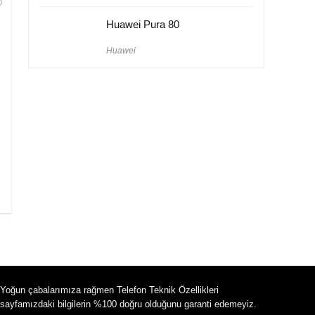
Huawei Pura 80
Huawei
Yoğun çabalarımıza rağmen Telefon Teknik Özellikleri
sayfamızdaki bilgilerin %100 doğru olduğunu garanti edemeyiz.