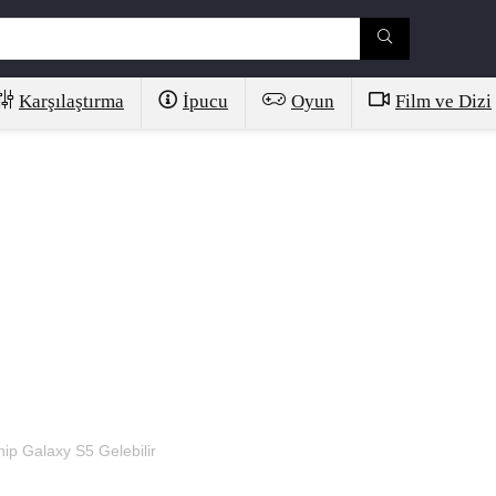
Karşılaştırma
İpucu
Oyun
Film ve Dizi
hip Galaxy S5 Gelebilir