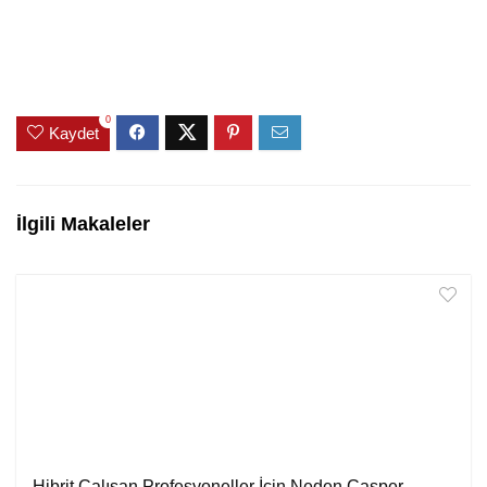
0
Kaydet
İlgili Makaleler
Hibrit Çalışan Profesyoneller İçin Neden Casper