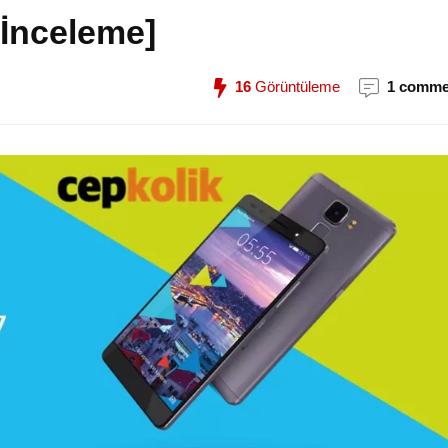
[İnceleme]
16
Görüntüleme
1 comme