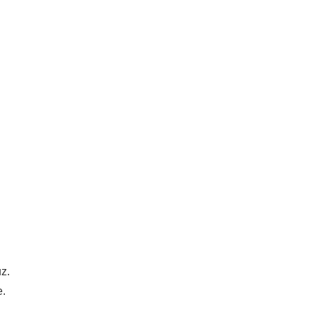
z.
e.