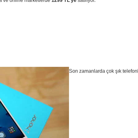
 ve online marketlerde
1299 TL’ye
satılıyor.
Son zamanlarda çok şık telefon