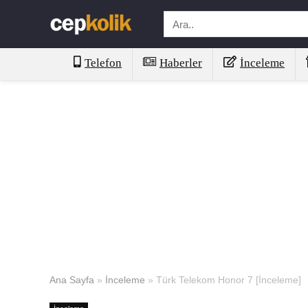
Telefon
Haberler
İnceleme
Ana Sayfa
»
İnceleme
»
Türk Telekom Honor 7 [İnceleme]