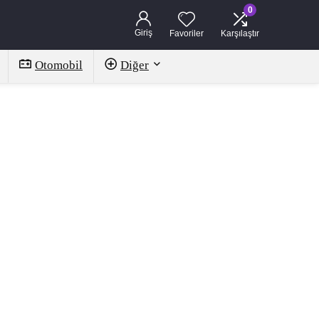
0
Giriş
Favoriler
Karşılaştır
Otomobil
Diğer