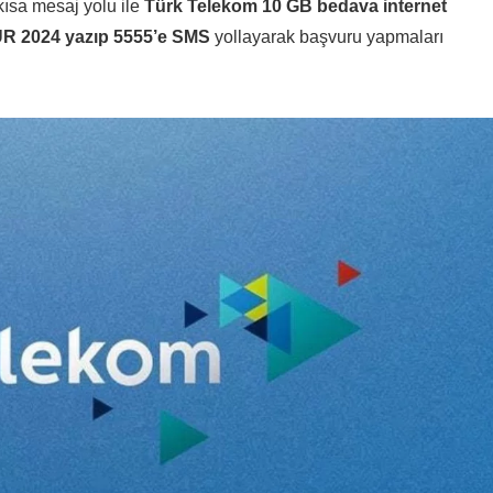
ısa mesaj yolu ile
Türk Telekom 10 GB bedava internet
 2024 yazıp 5555’e SMS
yollayarak başvuru yapmaları