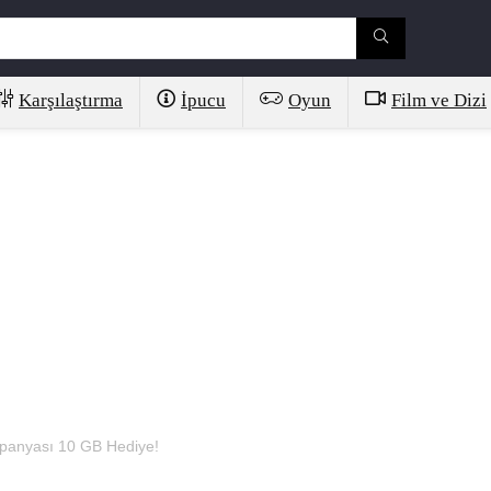
Karşılaştırma
İpucu
Oyun
Film ve Dizi
panyası 10 GB Hediye!