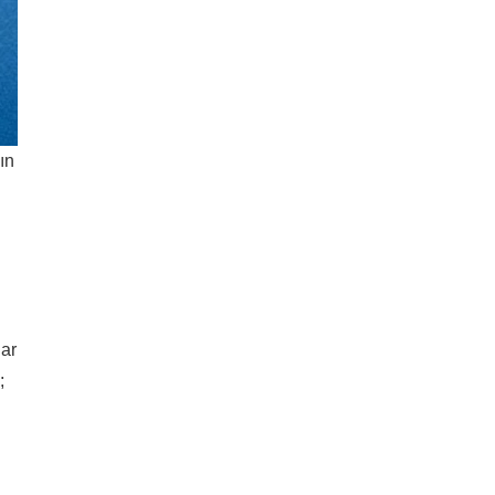
ın
ar
;