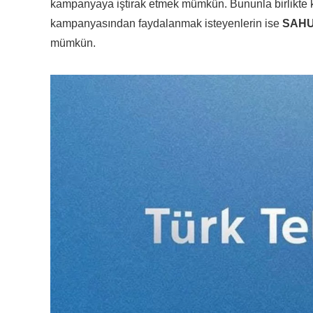
kampanyaya iştirak etmek mümkün. Bununla birlikte k
kampanyasından faydalanmak isteyenlerin ise
SAHUR
mümkün.