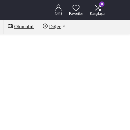
0
Giriş
Favoriler
Karşılaştır
Otomobil
Diğer