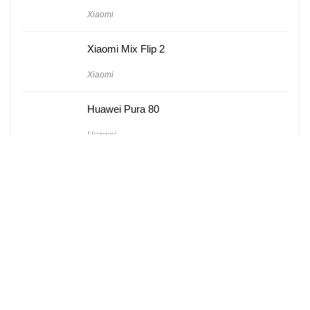
Xiaomi
Xiaomi Mix Flip 2
Xiaomi
Huawei Pura 80
Huawei
Hakkımızda
Künye
Gizlilik Politikası
Kullanım Koşulları
iletişim