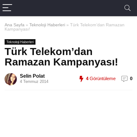
Ana Sayfa
»
Teknoloji Haberleri
»
Türk Telekom’dan Ramazan
Kampanyası!
Teknoloji Haberleri
Türk Telekom’dan
Ramazan Kampanyası!
Selin Polat
4
Görüntüleme
0
4 Temmuz 2014