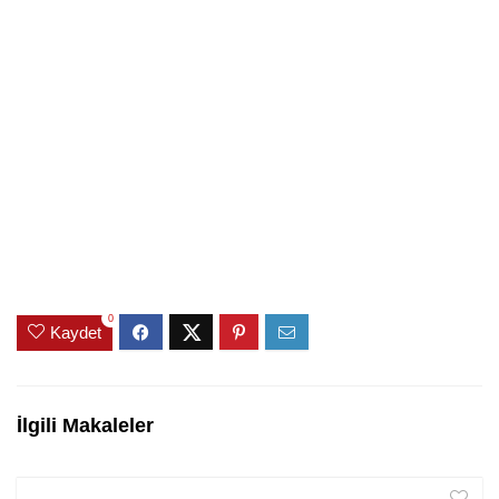
0
Kaydet
İlgili Makaleler