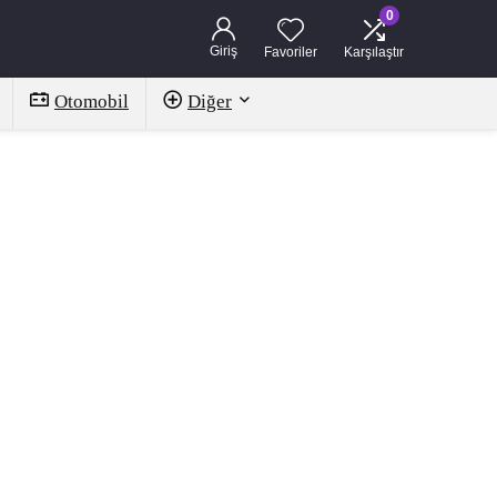
0
Giriş
Favoriler
Karşılaştır
Otomobil
Diğer