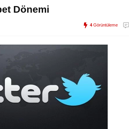
hbet Dönemi
4
Görüntüleme