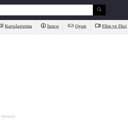
Karşılaştırma
İpucu
Oyun
Film ve Dizi
t Dönemi