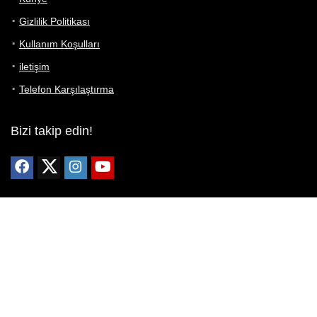
Gizlilik Politikası
Kullanım Koşulları
iletişim
Telefon Karşılaştırma
Bizi takip edin!
Yoğun çabalarımıza rağmen Telefon Teknik Özellikleri sayfamızdaki
bilgilerin %100 doğru olduğunu garanti edemeyiz.
Belirli bir teknik özellik sizin için hayati önem taşıyorsa, her zaman
telefon satıcısına danışmanızı öneririz; bunun için en iyi yol doğrudan
web sitesini ziyaret etmektir.