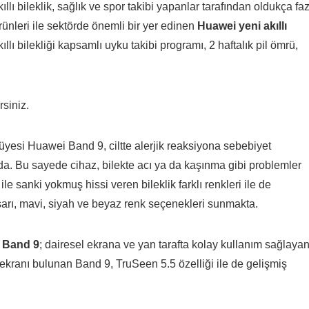
kıllı bileklik, sağlık ve spor takibi yapanlar tarafından oldukça fa
 ürünleri ile sektörde önemli bir yer edinen
Huawei yeni akıllı
llı bilekliği kapsamlı uyku takibi programı, 2 haftalık pil ömrü,
rsiniz.
i üyesi Huawei Band 9, ciltte alerjik reaksiyona sebebiyet
a. Bu sayede cihaz, bilekte acı ya da kaşınma gibi problemler
le sanki yokmuş hissi veren bileklik farklı renkleri ile de
rı, mavi, siyah ve beyaz renk seçenekleri sunmakta.
 Band 9
; dairesel ekrana ve yan tarafta kolay kullanım sağlaya
ranı bulunan Band 9, TruSeen 5.5 özelliği ile de gelişmiş