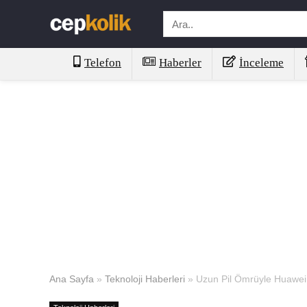
Telefon
Haberler
İnceleme
Ana Sayfa
»
Teknoloji Haberleri
»
Uzun Pil Ömrüyle Huawei B