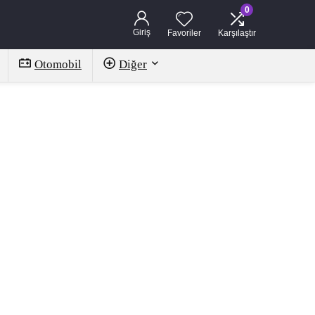
0
Giriş
Favoriler
Karşılaştır
Otomobil
Diğer