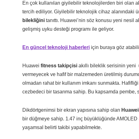
En çok kullanılan giyilebilir teknolojilerden biri olan a
tercih ediliyor. Giyilebilir teknolojik cihaz alanındaki
bilekliğini
tanıttı. Huawei’nin söz konusu yeni nesil akı
gelişmiş uyku desteği programı ile geliyor.
En güncel teknoloji haberleri
için buraya göz atabili
Huawei
fitness takipçisi
akıllı bileklik serisinin yen
vermeyecek ve hafif bir malzemeden üretilmiş durumd
olmadan rahat bir kullanım imkanı sunmakta. Hafifliği i
cezbedeci bir tasarıma sahip. Bu kapsamda pembe, sa
Dikdörtgenimsi bir ekran yapısına sahip olan
Huawei
bir düğmeye sahip. 1.47 inç büyüklüğünde AMOLED ek
yaşamsal belirti takibi yapabilmekte.