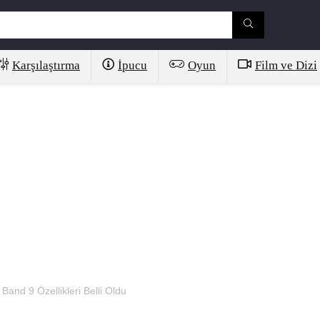
Karşılaştırma
İpucu
Oyun
Film ve Dizi
and 9 Özellikleri Belli Oldu