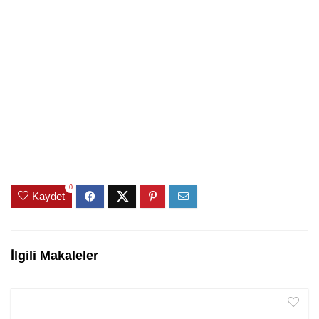
0
Kaydet
İlgili Makaleler