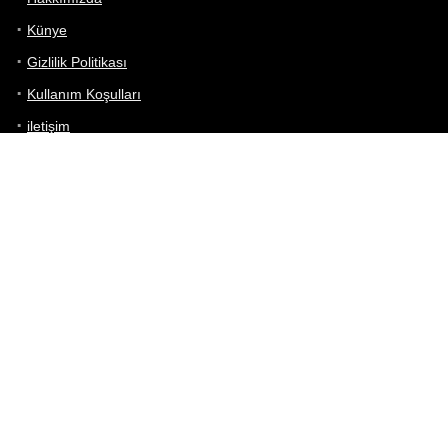
Künye
Gizlilik Politikası
Kullanım Koşulları
iletişim
Telefon Karşılaştırma
Bizi takip edin!
Yoğun çabalarımıza rağmen Telefon Teknik Özellikleri sayfamızdaki
bilgilerin %100 doğru olduğunu garanti edemeyiz.
Belirli bir teknik özellik sizin için hayati önem taşıyorsa, her zaman
telefon satıcısına danışmanızı öneririz; bunun için en iyi yol doğrudan