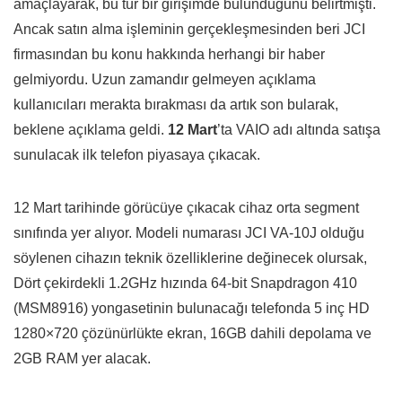
amaçlayarak, bu tür bir girişimde bulunduğunu belirtmişti.
Ancak satın alma işleminin gerçekleşmesinden beri JCI
firmasından bu konu hakkında herhangi bir haber
gelmiyordu. Uzun zamandır gelmeyen açıklama
kullanıcıları merakta bırakması da artık son bularak,
beklene açıklama geldi.
12 Mart
’ta VAIO adı altında satışa
sunulacak ilk telefon piyasaya çıkacak.
12 Mart tarihinde görücüye çıkacak cihaz orta segment
sınıfında yer alıyor. Modeli numarası JCI VA-10J olduğu
söylenen cihazın teknik özelliklerine değinecek olursak,
Dört çekirdekli 1.2GHz hızında 64-bit Snapdragon 410
(MSM8916) yongasetinin bulunacağı telefonda 5 inç HD
1280×720 çözünürlükte ekran, 16GB dahili depolama ve
2GB RAM yer alacak.