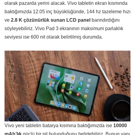
olarak pazarda yerini alacak. Vivo tabletin ekran kısmında
baktığımızda 12.05 inç büyüklüğünde, 144 hz tazeleme hızı
ve
2.8 K çözünürlük sunan LCD panel
barındırdığını
söyleyebiliriz. Vivo Pad 3 ekranının maksimum parlaklık
seviyesi ise 600 nit olarak belirtilmiş durumda.
Vivo yeni tabletin batarya kısmına baktığımızda ise
10000
mAh’lık
güçlü bir pil bulunduğunu belirtebiliriz. Bunun yanı