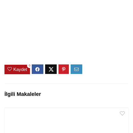
0
Kaydet
İlgili Makaleler