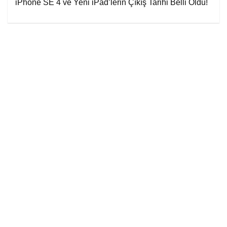
iPhone SE 4 ve Yeni iPad’lerin Çıkış Tarihi Belli Oldu!