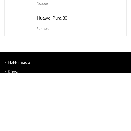
Xiaomi
Huawei Pura 80
Huawei
Hakkımızda
Künye
Gizlilik Politikası
Kullanım Koşulları
iletişim
Telefon Karşılaştırma
Bizi takip edin!