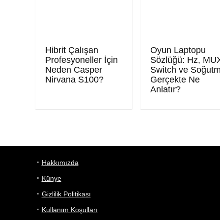
Hibrit Çalışan
Oyun Laptopu
Profesyoneller İçin
Sözlüğü: Hz, MU
Neden Casper
Switch ve Soğut
Nirvana S100?
Gerçekte Ne
Anlatır?
Hakkımızda
Künye
Gizlilik Politikası
Kullanım Koşulları