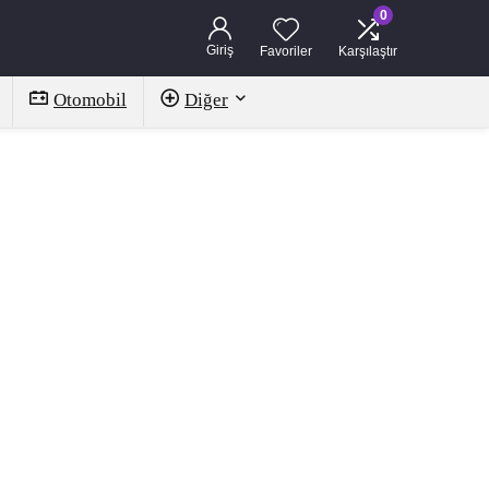
0
Giriş
Favoriler
Karşılaştır
Otomobil
Diğer