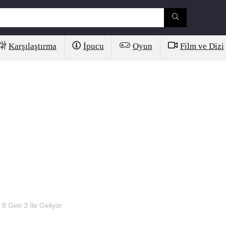
Karşılaştırma
İpucu
Oyun
Film ve Dizi
8 Gen 3 İle Geliyor