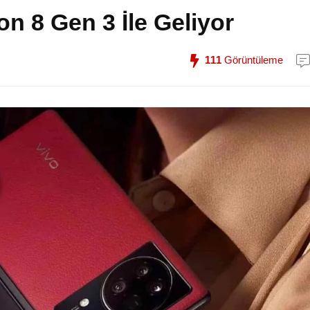
n 8 Gen 3 İle Geliyor
111
Görüntüleme