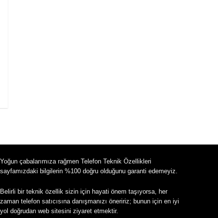
Yoğun çabalarımıza rağmen Telefon Teknik Özellikleri
sayfamızdaki bilgilerin %100 doğru olduğunu garanti edemeyiz.
Belirli bir teknik özellik sizin için hayati önem taşıyorsa, her
zaman telefon satıcısına danışmanızı öneririz; bunun için en iyi
yol doğrudan web sitesini ziyaret etmektir.