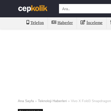
Telefon
Haberler
İnceleme
Ana Sayfa
»
Teknoloji Haberleri
»
Vivo X Fold3 Snapdragon 