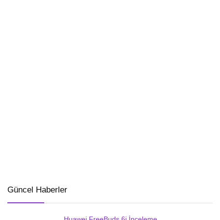
Güncel Haberler
Huawei FreeBuds 6i İnceleme