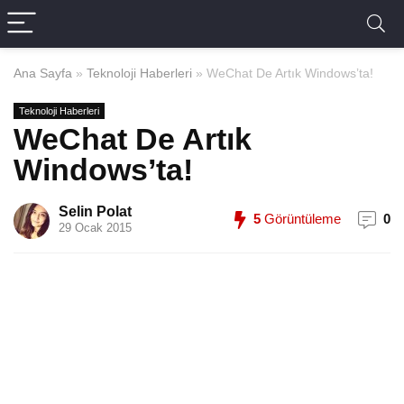
Ana Sayfa
»
Teknoloji Haberleri
»
WeChat De Artık Windows’ta!
Teknoloji Haberleri
WeChat De Artık
Windows’ta!
Selin Polat
5
Görüntüleme
0
29 Ocak 2015