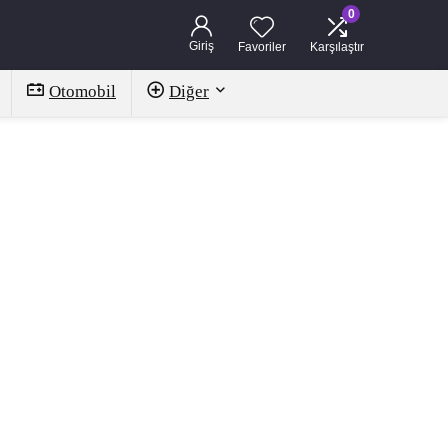
0
Giriş
Favoriler
Karşılaştır
Otomobil
Diğer