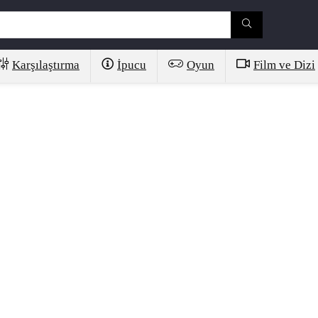
Karşılaştırma
İpucu
Oyun
Film ve Dizi