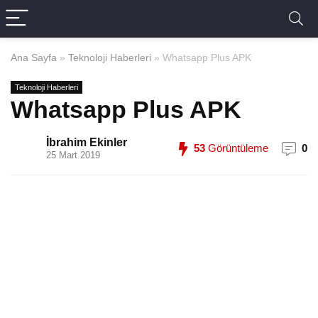
Ana Sayfa
»
Teknoloji Haberleri
»
Whatsapp Plus APK
Teknoloji Haberleri
Whatsapp Plus APK
İbrahim Ekinler
53
Görüntüleme
0
25 Mart 2019