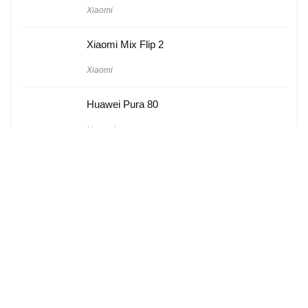
Xiaomi
Xiaomi Mix Flip 2
Xiaomi
Huawei Pura 80
Huawei
Hakkımızda
Künye
Gizlilik Politikası
Kullanım Koşulları
iletişim