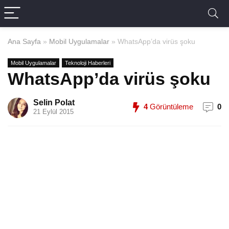
Ana Sayfa
»
Mobil Uygulamalar
»
WhatsApp’da virüs şoku
Mobil Uygulamalar
Teknoloji Haberleri
WhatsApp’da virüs şoku
Selin Polat
4
Görüntüleme
0
21 Eylül 2015