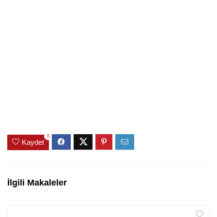
0
Kaydet
İlgili Makaleler