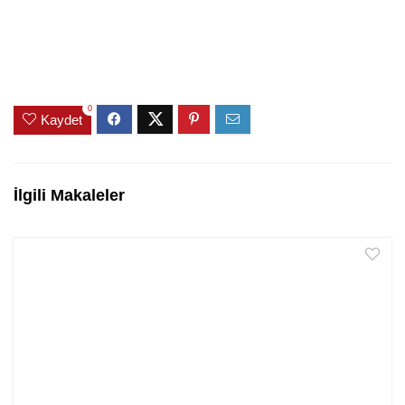
0
Kaydet
İlgili Makaleler