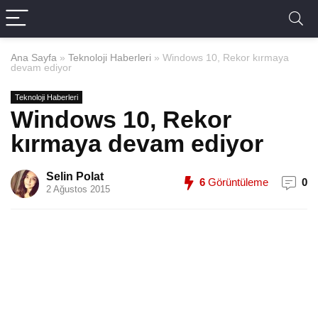
Ana Sayfa
»
Teknoloji Haberleri
»
Windows 10, Rekor kırmaya
devam ediyor
Teknoloji Haberleri
Windows 10, Rekor
kırmaya devam ediyor
Selin Polat
6
Görüntüleme
0
2 Ağustos 2015