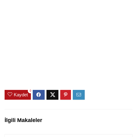
0
Kaydet
İlgili Makaleler