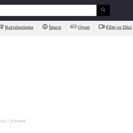
Karşılaştırma
İpucu
Oyun
Film ve Dizi
ws 7 yükseldi