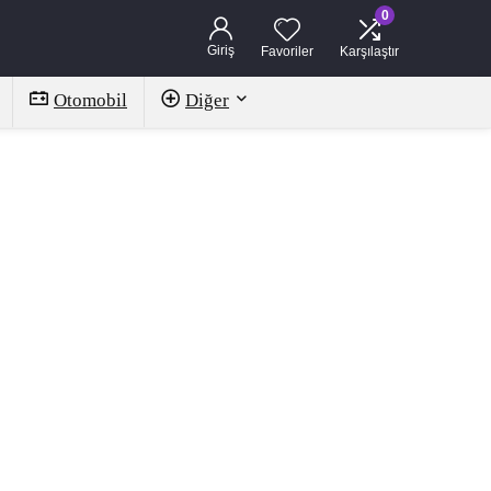
0
Giriş
Favoriler
Karşılaştır
Otomobil
Diğer