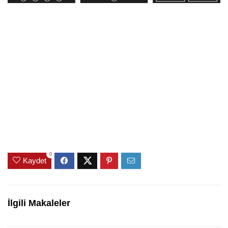
0
Kaydet
İlgili Makaleler