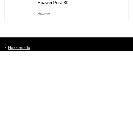
Huawei Pura 80
Huawei
Hakkımızda
Künye
Gizlilik Politikası
Kullanım Koşulları
iletişim
Telefon Karşılaştırma
Bizi takip edin!